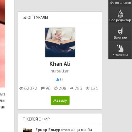
Фотогалерея
БЛОГ ТУРАЛЫ
Бас редактор
Блогтар
Кітапхана
Khan Ali
nursultan
0
62072
96
208
783
121
мыз
ады
нан
ТІКЕЛЕЙ ЭФИР
Ернар Елмуратов
жаңа жазба