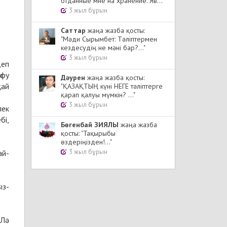
отданные мне на хранение. Яв..."
3 жыл бұрын
Cаттар
жаңа жазба қосты:
"Мәди Сырымбет: Тәліптермен
кездесудің не мәні бар?..."
3 жыл бұрын
деп
ғфу
Дәурен
жаңа жазба қосты:
қай
"ҚАЗАҚТЫҢ күні НЕГЕ тәліптерге
қарап қалуы мүмкін? ..."
3 жыл бұрын
лек
бі,
Бөгенбай ЗИЯЛЫ
жаңа жазба
қосты: "Тақырыбы
өздеріңізден!..."
3 жыл бұрын
ай-
ыз-
«Лә