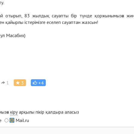
у.
ай отырып, 83 жылдық сауапты бір түнде қоржынымызға жи
ен қайырлы істерімізге еселеп сауаптан жазсын!
тул Масабих)
1
3
+4
мызға
кіру
арқылы пікір қалдыра аласыз
e
Mail.ru