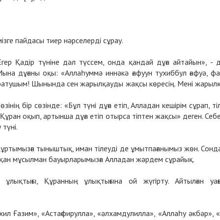
мізге пайдасы тиер нәрселерді сұрау.
 «Егер Қадір түніне дәл түссем, онда қандай дұға айтайын», - 
: «Мына дұғаны оқы: «Аллаһуммә иннәкә ғафуун тухиббул ғафуә, фа
 Жаратушым! Шынында сен жарылқауды жақсы көресің. Мені жарыл
інің бір сөзінде: «Бұл түні дұға етіп, Алладан кешірім сұрап, ті
 Құран оқып, артынша дұға етіп отырса тіптен жақсы» деген. Себе
 түні.
жұртымызға тыныштық, иман тілеуді де ұмытпағанымыз жөн. Сонд
жатқан мұсылман бауырларымызға Алладан жәрдем сұрайық.
 ұлықтығы, Құранның ұлықтығына ой жүгірту. Айтылған уағ
хил Ғазим», «Астағфирулла», «әлхамдулилла», «Аллаһу әкбәр», 