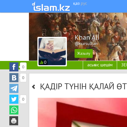
қаз
рус
Khan Ali
@nursultan
0
асығыс шешім
ЗЕ
0
0
ҚАДІР ТҮНІН ҚАЛАЙ ӨТ
0