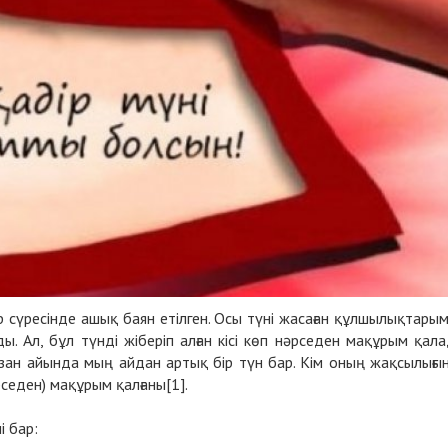
ір сүресінде ашық баян етілген. Осы түні жасаған құлшылықтары
ы. Ал, бұл түнді жіберіп алған кісі көп нәрседен мақұрым қал
мазан айында мың айдан артық бір түн бар. Кім оның жақсылығы
рседен) мақұрым қалғаны[1].
і бар: