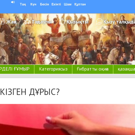
Таң
Күн
Бесін
Екінті
Шам
Құптан
Жаңа
Таңдаулы
Қызықты
Қызу талқыд
РДЕЛІ ҒҰМЫР
Категориясыз
Ғибратты оқиға
қазақша
КІЗГЕН ДҰРЫС?