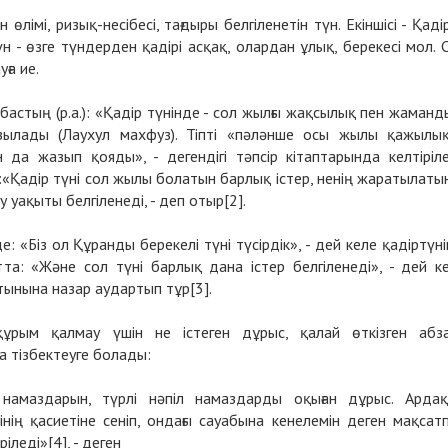
 өлімі, ризық-несібесі, тағдыры белгіленетін түн. Екіншісі - Қадір
н - өзге түндерден қадірі асқақ, олардан ұлық, берекесі мол. 
ға ие.
бастың (р.а.): «Қадір түнінде - сол жылғы жақсылық пен жаманд
жазылады (Лаухул махфуз). Тіпті «пәләнше осы жылы қажылы
а жазып қояды», - дегендігі тәпсір кітаптарында келтіріле
«Қадір түні сол жылы болатын барлық істер, ненің жаратылаты
у уақыты белгіленеді, - деп отыр[2].
: «Біз ол Құранды берекелі түні түсірдік», - дей келе қадіртүні
ятта: «Және сол түні барлық дана істер белгіленеді», - дей к
итынына назар аудартып тұр[3].
құрым қалмау үшін не істеген дұрыс, қалай өткізген абз
ша тізбектеуге болады:
намаздарын, түрлі нәпіл намаздарды оқыған дұрыс. Арда
нінің қасиетіне сеніп, ондағы сауабына кенелемін деген мақсат
леді»[4], - деген