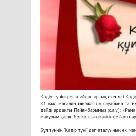
Қадір түнінің мың айдан артық екендігі Қад
83 жыл жасалған мінәжәттің сауабына татид
дейді ардақты Пайғамбарымыз (с.а.у.): «Ра
мақұрым қалған болса, шын мәнісінде (көп нә
Бұл түннің "Қадір түні" деп аталуының екі мән