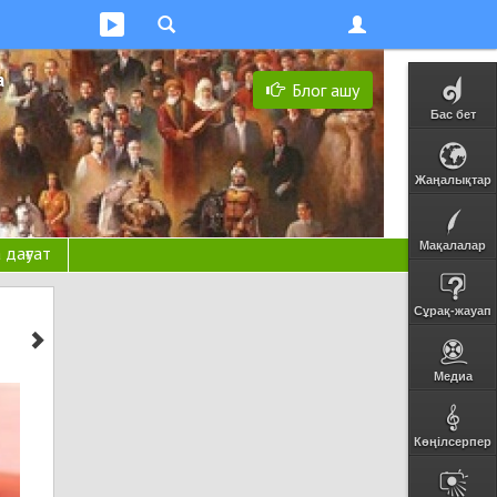
а
Блог ашу
Бас бет
Жаңалықтар
Мақалалар
 дағуат
Сұрақ-жауап
Медиа
Көңілсерпер