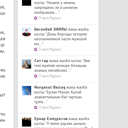
қосты: "Узнаем у имама:
лі,
запрещено ли в религии
изображать ..."
Сол
3 жыл бұрын
Бөгенбай ЗИЯЛЫ
жаңа жазба
ық,
қосты: "День бороды: история
ққа
неотъемлемой части мужской
мо..."
ді.
3 жыл бұрын
ны,
Cаттар
жаңа жазба қосты: "Әке
гені жүктілік кезінде болашақ
нің
ананың метаболиз..."
еле
3 жыл бұрын
Nurqanat Baizaq
жаңа жазба
қосты: "Ерлан Мазан: Қытай
ал?
азаматтығынан бас тартқан
тұлға..."
3 жыл бұрын
қты
Ернар Елмуратов
жаңа жазба
пен
қосты: "У меня украли деньги,