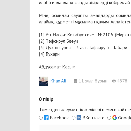
иләһә иллаллаһ» сынды зікірлерді көбірек айт
Міне, осындай сауапты амалдарды орынд
алайық, құрметті мұсылман қауым. Алла істег
[1] Ән-Нәсәи: Китәбус сиям - №2106. (Мирка
[2] Тәфсирул Бәғәуи
[3] Духан сүресі – 3 аят. Тафсиру әт-Табари
[4] Бухари.
Абдусамат Қасым
Khan Ali
11 жыл бұрын
4878
0
пікір
Төмендегі әлеуметтік желілері немесе сайты
Facebook
ВКонтакте
Googl