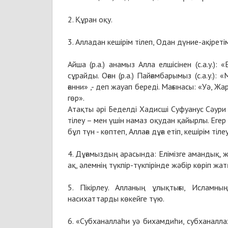
2. Құран оқу.
3. Алладан кешірім тілеп, Одан дүние-ақіреті
Айша (р.а.) анамыз Алла елшісінен (с.а.у.):
сұрайды. Оған (р.а.) Пайғамбарымыз (с.а.у.)
ғанни» ,- деп жауап береді. Мағынасы: «Уә,
гөр».
Атақты әрі Беделді Хадисші Суфуанус Сәури өз
тілеу – мен үшін намаз оқудан қайырлы. Егер
бұл түн - көптеп, Аллаға дұға етіп, кешірім тілеу
4. Дұғамыздың арасында: Елімізге амандық, 
ақ, әлемнің түкпір-түкпірінде жәбір көріп 
5. Пікірлеу. Алланың ұлықтығы, Исламның
насихаттарды көкейге түю.
6. «Субханаллаһи уә бихамдиһи, субханалла