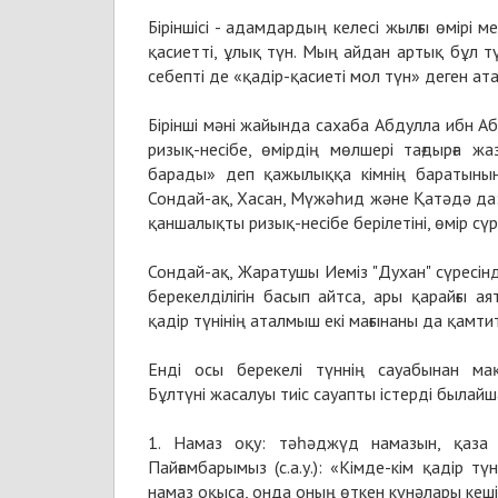
Біріншісі - адамдардың келесі жылғы өмірі мен
қасиетті, ұлық түн. Мың айдан артық бұл тү
себепті де «қадір-қасиеті мол түн» деген атау
Бірінші мәні жайында сахаба Абдулла ибн Аб
ризық-несібе, өмірдің мөлшері тағдырға 
барады» деп қажылыққа кімнің баратынын д
Сондай-ақ, Хасан, Мүжәһид және Қатәдә да:
қаншалықты ризық-несібе берілетіні, өмір сүр
Сондай-ақ, Жаратушы Иеміз "Духан" сүресінде
берекелділігін басып айтса, ары қарайғы а
қадір түнінің аталмыш екі мағынаны да қамт
Енді осы берекелі түннің сауабынан ма
Бұлтүні жасалуы тиіс сауапты істерді былай
1. Намаз оқу: тәһәджүд намазын, қаза 
Пайғамбарымыз (с.а.у.): «Кімде-кім қадір тү
намаз оқыса, онда оның өткен күнәлары кешірі