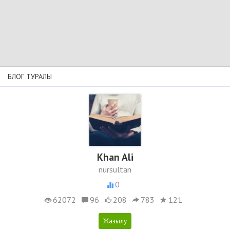
БЛОГ ТУРАЛЫ
Khan Ali
nursultan
0
62072
96
208
783
121