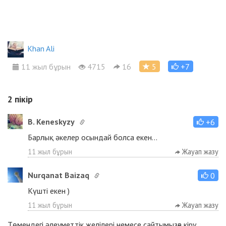
Khan Ali
11 жыл бұрын
4715
16
5
+7
2
пікір
B. Keneskyzy
+6
Барлық әкелер осындай болса екен...
11 жыл бұрын
Жауап жазу
Nurqanat Baizaq
0
Күшті екен )
11 жыл бұрын
Жауап жазу
Төмендегі әлеуметтік желілері немесе сайтымызға
кіру