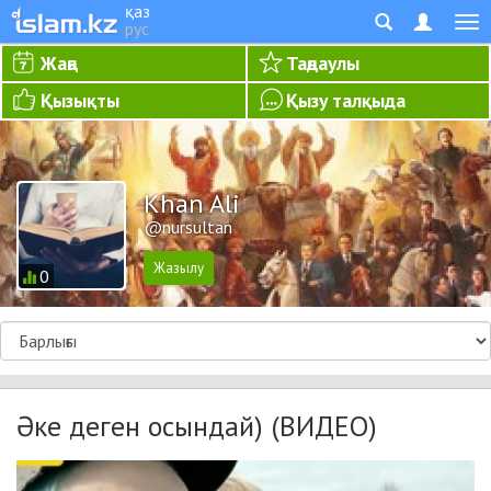
қаз
рус
Жаңа
Таңдаулы
Қызықты
Қызу талқыда
Khan Ali
@nursultan
0
Әке деген осындай) (ВИДЕО)