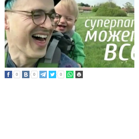
0
0
0