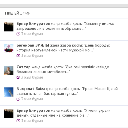
ТІКЕЛЕЙ ЭФИР
Ернар Елмуратов
жаңа жазба қосты: "Узнаем у имама:
запрещено ли в религии изображать ..."
3 жыл бұрын
Бөгенбай ЗИЯЛЫ
жаңа жазба қосты: "День бороды:
история неотъемлемой части мужской мо..."
3 жыл бұрын
Cаттар
жаңа жазба қосты: "Әке гені жүктілік кезінде
болашақ ананың метаболиз..."
3 жыл бұрын
Nurqanat Baizaq
жаңа жазба қосты: "Ерлан Мазан: Қытай
азаматтығынан бас тартқан тұлға..."
3 жыл бұрын
Ернар Елмуратов
жаңа жазба қосты: "У меня украли
деньги, отданные мне на хранение. Яв..."
3 жыл бұрын