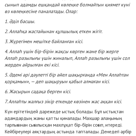
сынып адамды ешқандай көлеңке болмайтын қиямет күні
өз көлеңкесіне паналатады. Олар:
1. Әділ басшы.
2. Аллаһқа жастайынан құлшылық еткен жігіт.
3. Жүрегімен мешітке байланған кісі.
4. Аллаһ үшін бір-бірін жақсы көрген және бір жерге
Аллаһ разылығы үшін жиналып, Аллаһ разылығы үшін сол
жерден айрылған екі кісі.
5. Әдемі әрі дәулетті бір әйел шақырғанда «Мен Аллаһтан
қорқамын», — деп шақыруын қабыл алмаған кісі.
6. Жасырын садақа берген кісі.
7. Аллаһты жалғыз зікір еткенде көзінен жас аққан кісі.
Күн ерітетіндей дәрежеде ыстық болады. Бұл ыстықтан
адамдардың жаны қатты қиналады. Махшар алаңының
тарлығынан сығылысқан махлұқат бір-бірін соғып, итереді.
Кейбіреулері аяқтардың астында тапталады. Денедегі әрбір