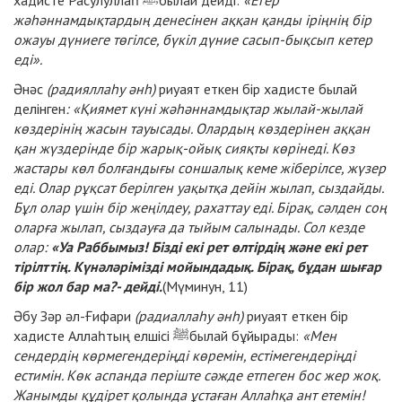
хадисте Расулуллаһ ﷺбылай дейді:
«Егер
жәһәннамдықтардың денесінен аққан қанды іріңнің бір
ожауы дүниеге төгілсе, бүкіл дүние сасып-бықсып кетер
еді».
Әнәс
(радияллаһу әнһ)
риуаят еткен бір хадисте былай
делінген
: «Қиямет күні жәһәннамдықтар жылай-жылай
көздерінің жасын тауысады. Олардың көздерінен аққан
қан жүздерінде бір жарық-ойық сияқты көрінеді. Көз
жастары көл болғандығы соншалық кеме жіберілсе, жүзер
еді. Олар рұқсат берілген уақытқа дейін жылап, сыздайды.
Бұл олар үшін бір жеңілдеу, рахаттау еді. Бірақ, сәлден соң
оларға жылап, сыздауға да тыйым салынады. Сол кезде
олар:
«Уа Раббымыз! Бізді екі рет өлтірдің және екі рет
тірілттің. Күнәләрімізді мойындадық. Бірақ, бұдан шығар
бір жол бар ма?- дейді.
(Мүминун, 11)
Әбу Зәр әл-Ғифари
(радиаллаһу әнһ)
риуаят еткен бір
хадисте Аллаһтың елшісі ﷺбылай бұйырады:
«Мен
сендердің көрмегендеріңді көремін, естімегендеріңді
естимін. Көк аспанда періште сәжде етпеген бос жер жоқ.
Жанымды құдірет қолында ұстаған Аллаһқа ант етемін!