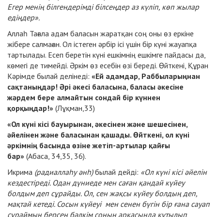
Егер менің білгендерімді білсеңдер аз күліп, көп жылар
едіңдер».
Аллаһ Тағала адам баласын жаратқан соң оны өз еркіне
жібере салмаған. Ол істеген әрбір ісі үшін бір күні жауапқа
тартылады. Есеп беретін күні ешкімнің ешкімге пайдасы да,
көмегі де тимейді. Әркім өз есебін өзі береді. Өйткені, Құран
Кәрімде былай делінеді:
«Ей адамдар, Раббыларыңнан
сақтаныңдар! Әрі әкесі баласына, баласы әкесіне
жәрдем бере алмайтын сондай бір күннен
қорқыңдар!»
(Лұқман,33)
«Ол күні кісі бауырынан, әкесінен және шешесінен,
әйелінен және баласынан қашады. Өйткені, ол күні
әркімнің басында өзіне жетіп-артылар қайғы
бар»
(Абаса, 34,35, 36).
Икрима
(радиаллаһу әнһ)
былай дейді:
«Ол күні кісі әйелін
кездестіреді. Одан дүниеде мен саған қандай күйеу
болдым деп сұрайды. Ол, сен жақсы күйеу болдың деп,
мақтай кетеді. Сосын күйеуі мен сенен бүгін бір ғана сауап
сұраймын берсең бәлкім соның арқасында құтылып