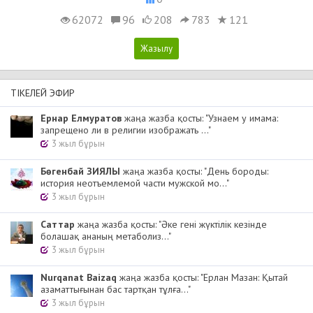
62072
96
208
783
121
ТІКЕЛЕЙ ЭФИР
Ернар Елмуратов
жаңа жазба қосты: "Узнаем у имама:
запрещено ли в религии изображать ..."
3 жыл бұрын
Бөгенбай ЗИЯЛЫ
жаңа жазба қосты: "День бороды:
история неотъемлемой части мужской мо..."
3 жыл бұрын
Cаттар
жаңа жазба қосты: "Әке гені жүктілік кезінде
болашақ ананың метаболиз..."
3 жыл бұрын
Nurqanat Baizaq
жаңа жазба қосты: "Ерлан Мазан: Қытай
азаматтығынан бас тартқан тұлға..."
3 жыл бұрын