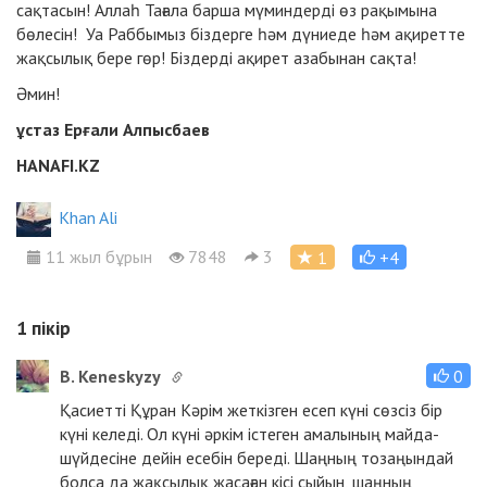
сақтасын! Аллаһ Тағала барша мүминдерді өз рақымына
бөлесін! Уа Раббымыз біздерге һәм дүниеде һәм ақиретте
жақсылық бере гөр! Біздерді ақирет азабынан сақта!
Әмин!
ұстаз Ерғали Алпысбаев
HANAFI.KZ
Khan Ali
11 жыл бұрын
7848
3
1
+4
1
пікір
B. Keneskyzy
0
Қасиетті Құран Кәрім жеткізген есеп күні сөзсіз бір
күні келеді. Ол күні әркім істеген амалының майда-
шүйдесіне дейін есебін береді. Шаңның тозаңындай
болса да жақсылық жасаған кісі сыйын, шаңның