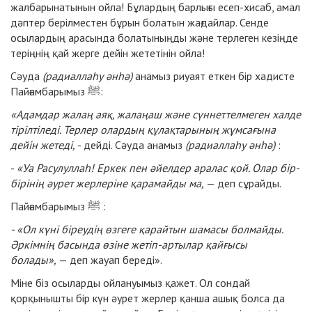
жалбарынатынын ойла! Бұлардың барлығы есеп-хисаб, амал
дәптер берілместен бұрын болатын жағдайлар. Сенде
осылардың арасында болатыныңды және терлеген кезіңде
теріңнің қай жерге дейін жететінін ойла!
Сәуда
(радиаллаһу әнһә)
анамыз риуаят еткен бір хадисте
Пайғамбарымыз ﷺ:
«Адамдар жалаң аяқ, жалаңаш және сүннеттелмеген халде
тірілтіледі. Терлер олардың құлақтарының жұмсағына
дейін жетеді,
- дейді. Сәуда анамыз
(радиаллаһу әнһә)
:
-
«Уа Расулуллаһ! Еркек пен әйелдер аралас қой. Олар бір-
бірінің әурет жерлеріне қарамайды ма,
— деп сұрайды.
Пайғамбарымыз ﷺ :
- «Ол күні біреудің өзгеге қарайтын шамасы болмайды.
Әркімнің басында
өзіне жетіп-артылар қайғысы
болады»,
— деп жауап береді».
Міне біз осыларды ойлануымыз қажет. Ол сондай
қорқынышты бір күн әурет жерлер қанша ашық болса да