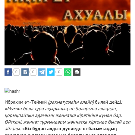
0
0
0
Ибрахим әт-Тәймий
(рахматуллаһи алайһ)
былай дейді
:
«Мүмин бола тұра ақырының не боларына алаңдап,
қорықпайтын адамның жәннатқа кіретініне күмән бар.
Өйткені, жәннат тұрғындары жәннатқа кіргенде былай деп
айтады:
«Біз бұдан алдын дүниеде отбасымыздың