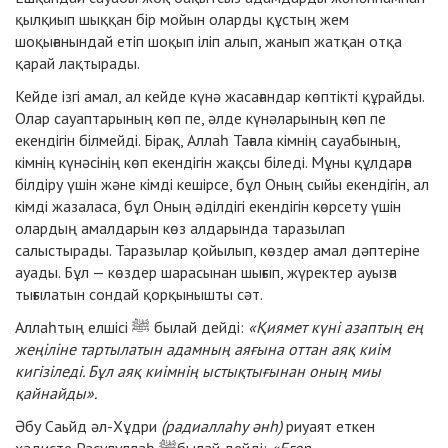
қылқиып шыққан бір мойын оларды құстың жем
шоқығанындай етіп шоқып іліп алып, жанып жатқан отқа
қарай лақтырады.
Кейде ізгі амал, ал кейде күнә жасағандар көптікті құрайды.
Олар сауаптарының көп пе, әлде күнәларының көп пе
екендігін білмейді. Бірақ, Аллаһ Тағала кімнің сауабының,
кімнің күнәсінің көп екендігін жақсы біледі. Мұны құлдарға
білдіру үшін және кімді кешірсе, бұл Оның сыйы екендігін, ал
кімді жазаласа, бұл Оның әділдігі екендігін көрсету үшін
олардың амалдарын көз алдарында таразылап
салыстырады. Таразылар қойылып, көздер амал дәптеріне
ауады. Бұл — көздер шарасынан шығып, жүректер ауызға
тығылатын сондай қорқынышты сәт.
Аллаһтың елшісі ﷺ былай дейді:
«Қиямет күні азаптың ең
жеңіліне тартылатын адамның аяғына оттан аяқ киім
кигізіледі. Бұл аяқ киімнің ыстықтығынан оның миы
қайнайды».
Әбу Саьйд әл-Хұдри
(радиаллаһу әнһ)
риуаят еткен