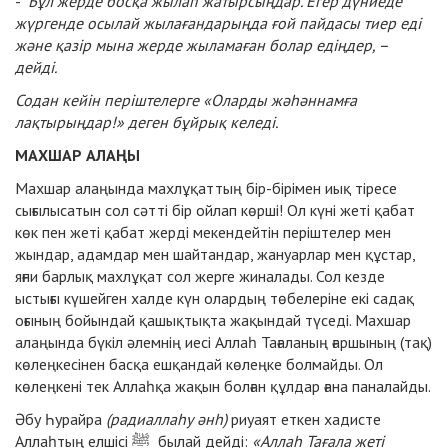
-
Бұл жерде босқа жылап жатырсыңдар. Егер дүниеде
жүргенде осылай
жылағандарыңда ғой пайдасы тиер еді
және қазір мына жерде жыламаған болар едіңдер, –
дейді.
Содан кейін періштелерге «Оларды жәһәннамға
лақтырыңдар!» деген бұйрық келеді.
МАХШАР АЛАҢЫ
Махшар алаңында махлұқаттың бір-бірімен иық тіресе
сығылысатын сол сәтті бір ойлап көрші! Ол күні жеті қабат
көк пен жеті қабат жерді мекендейтін періштелер мен
жындар, адамдар мен шайтандар, жануарлар мен құстар,
яғни барлық махлұқат сол жерге жиналады. Сол кезде
ыстығы күшейген халде күн олардың төбелеріне екі садақ
оғының бойындай қашықтықта жақындай түседі. Махшар
алаңында бүкіл әлемнің иесі Аллаһ Тағаланың ғаршының (тақ)
көлеңкесінен басқа ешқандай көлеңке болмайды. Ол
көлеңкені тек Аллаһқа жақын болған құлдар ғана паналайды.
Әбу Һурайра
(радиаллаһу әнһ)
риуаят еткен хадисте
Аллаһтың елшісі ﷺ былай дейді:
«Аллаһ Тағала жеті