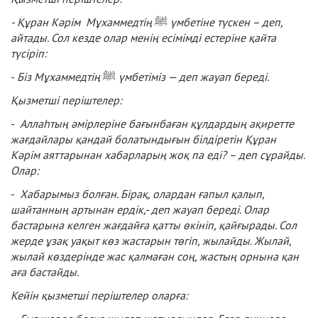
- Құран Кәрім Мұхаммедтің
ﷺ
үмбетіне түскен – деп,
айтады. Сол кезде
олар менің есімімді естеріне қайта
түсіріп:
-
Біз Мұхаммедтің
ﷺ
үмбетіміз — деп жауап береді.
Қызметші періштелер:
-
Аллаһтың әмірлеріне бағынбаған құлдардың ақиретте
жағдайлары қандай
болатындығын білдіретін Құран
Кәрім аяттарынан хабарларың жоқ па еді? – деп сұрайды.
Олар:
-
Хабарымыз болған. Бірақ, олардан ғапыл қалып,
шайтанның артынан
ердік,- деп жауап береді. Олар
бастарына келген жағдайға қатты өкініп, қайғырады. Сол
жерде ұзақ уақыт көз жастарын төгіп, жылайды. Жылай,
жылай көздерінде жас қалмаған соң, жастың орнына қан
аға бастайды.
Кейін қызметші періштелер оларға: