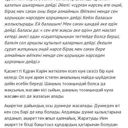
қалатын шығармын дейді. Әйелі: «сұрған нәрсең өте оңай,
бірақ мен саған оны бере алмаймын. Өйткені менде сен
қорыққан нәрседен қорқамын» дейді. Кейін баласын
жолықтырады. Ей балашым! Мен саған қандай әке едім
дейді. Баласы да: « сен өте жақсы әке едін» деп мақтап
кетеді. әкесі одан «сауаптарыңнан титтейде болса берші,
бәлкім сол арқылы құтылып қалармын дейді. Әкешім
сұрап жатқаның оңай нәрсе бірақ мен саған бере
алмаймын өйткені менде сен қорыққан нәрседен
қорғамын дейді.»
Қасиетті Құран Кәрім жеткізген есеп күні сөзсіз бір күні
келеді. Ол күні әркім істеген амалының майда-шүйдесіне
дейін есебін береді. Шаңның тозаңындай болса да
жақсылық жасаған кісі сыйын, шаңның тозаңындай күнә
жасаған кісі де жазасын алады.
Ақиретке дайындық осы дүниеде жасалады. Дүниеден өт
кен соң бәрі де кеш болады. Алдамшы дүние қызықтарына
алданып, ақиреттен ғапыл қалмайық. Жаратушы Ием
ақиретте бізді бақытсыз құлдардың қатарынан болудан