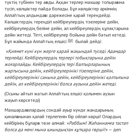
түктің түбінен тер ағады. Аққан терлер махшар топырағына
түсіп, көлшіктер пайда болады. Бұл көлшіктер әркімнің
Аллаһтың алдындағы дәрежесіне қарай тереңдейді.
Көлшіктердің тереңдігі кейбіреулердің тізелеріне дейін,
кейбіреулердің беліне дейін, ал кейбіреулердің құлақтарына
дейін жетеді. Тіпті, кейбіреулер бойына дейін батып кетеді.
Бұл жайында Аллаһтың елшісі ﷺ былай дейді:
«Қиямет күні күн жерге қарай жақындай түседі. Адамдар
терлейді. Кейбіреулердің терлері тобықтарына дейін
жоғарлайды. Кейбіреулердің тері балтырларының
жартысына дейін, кейбіреулерінікі тізелеріне дейін,
кейбіреулерінікі санына дейін, кейбіреулерінікі қолтығына
дейін, ал кейбіреулерінікі болса аузына дейін жетеді.
(Осыны айтып жатып Аллаһтың елшісі қолымен аузын
жауып көрсетеді)
Махшардағылардың сондай ауыр күнде жандарының
қиналғанынан қалай терлегенін бір ойлап көрші! Олардың
кейбірінің бұларға төзе алмай:
«Раббым! Жәһәннамға тастап
болса да мені мына қиындықтан құтқара гөрші!»
— деп