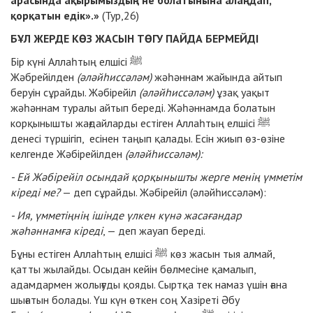
арасында ақырымыздың не болатынына алаңдап,
қорқатын едік».»
(Тур,26)
БҰЛ ЖЕРДЕ КӨЗ ЖАСЫН ТӨГУ ПАЙДА БЕРМЕЙДІ
Бір күні Аллаһтың елшісі ﷺ
Жәбрейілден
(әләйһиссәләм)
жәһәннам жайында айтып
беруін сұрайды. Жәбірейіл
(әләйһиссәләм)
ұзақ уақыт
жәһәннам туралы айтып береді. Жәһәннамда болатын
корқынышты жағдайларды естіген Аллаһтың елшісі ﷺ
денесі түршігіп, есінен таңып қалады. Есін жиып өз-өзіне
келгенде Жәбірейілден
(әләйһиссәләм):
- Ей Жәбірейіл осындай қорқынышты жерге менің үмметім
кіреді ме?
— деп сұрайды. Жәбірейіл (әләйһиссәләм):
- Ия, үмметіңнің ішінде үлкен күнә жасағандар
жәһәннамға кіреді
, — деп жауап береді.
Бұны естіген Аллаһтың елшісі ﷺ көз жасын тыя алмай,
қатты жылайды. Осыдан кейін бөлмесіне қамалып,
адамдармен жолығуды қояды. Сыртқа тек намаз үшін ғана
шығатын болады. Үш күн өткен соң Хазіреті Әбу