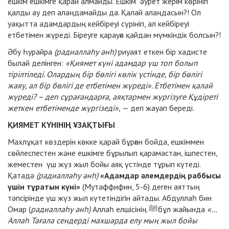
ешкім ешкімге қарай алмайды. Ешкім әурет жерім көрініп
қалды ау деп алаңдамайды да. Қалай алаңдасын?! Ол
уақытта адамдардың кейбіреуі сүрініп, ал кейбіреуі
етбетімен жүреді. Біреуге қарауға қайдан мүмкіндік болсын?!
Әбу Һурайра
(радиаллаһу әнһ)
риуаят еткен бір хадисте
былай делінген:
«Қиямет күні адамдар үш топ болып
тірілтіледі. Олардың бір бөлігі көлік үстінде, бір бөлігі
жаяу, ал бір бөлігі де етбетімен жүреді». Етбетімен қалай
жүреді? – деп сұрағандарға, аяқтармен жүргізуге Құдіреті
жеткен етбетіменде жүргізеді»,
— деп жауап береді.
ҚИЯМЕТ КҮНІНІҢ ҰЗАҚТЫҒЫ
Махлұқат көздерін көкке қарай бұрған бойда, ешкіммен
сөйлеспестен және ешкімге бұрылып қарамастан, ішпестен,
жеместен үш жүз жыл бойы аяқ үстінде тұрып күтеді.
Қатадә
(радиаллаһу әнһ)
«Адамдар әлемдердің раббысы
үшін тұратын күні»
(Мутаффифин, 5-6) деген аяттың
тәпсірінде үш жүз жыл күтетіндігін айтады. Абдуллаһ бин
Омар (
радиаллаһу әнһ)
Аллаһ елшісінің ﷺбұл жайында
«…
Аллаһ Тағала сендерді махшарда елу мың жыл бойы