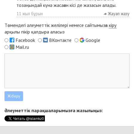
тозаңындай күнә жасаған кісі де жазасын алады.
11 жыл бұрын
Жауап жазу
Төмендегі әлеуметтік желілері немесе сайтымызға
кіру
арқылы пікір қалдыра аласыз
Facebook
ВКонтакте
Google
Mail.ru
Әлеуметтік парақшаларымызға жазылыңыз: