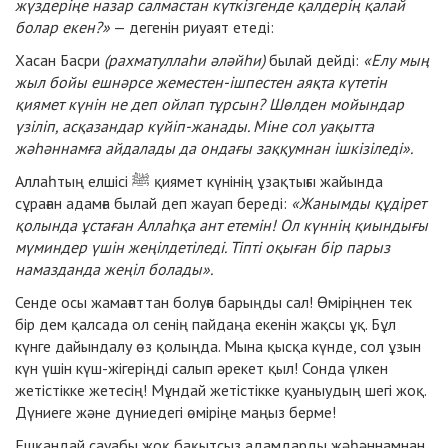
жүздеріңе назар салмастан күткізгенде қалдерің қалай
болар екен?»
— дегенін риуаят етеді:
Хасан Басри
(рахматуллаһи әләйһи)
былай дейді:
«Елу мың
жыл бойы ешнәрсе жеместен-ішпестен аяқта күтетін
қиямет күнін не деп ойлап тұрсын? Шөлден мойындар
үзіліп, асқазандар күйіп-жанады. Міне сол уақытта
жәһәннамға айдалады да ондағы заққумнан ішкізіледі».
Аллаһтың елшісі ﷺ қиямет күнінің ұзақтығы жайында
сұраған адамға былай деп жауап береді:
«Жанымды құдірет
қолында ұстаған Аллаһқа ант етемін! Ол күннің қиындығы
мүминдер үшін жеңілдетіледі. Тіпті оқыған бір парыз
намазданда жеңіл болады».
Сенде осы жамағаттан болуға барыңды сал! Өміріңнен тек
бір дем қалсада ол сенің пайдаңа екенін жақсы ұқ. Бұл
күнге дайындалу өз қолыңда. Мына қысқа күнде, сол ұзын
күн үшін күш-жігеріңді салып әрекет қыл! Сонда үлкен
жетістікке жетесің! Мұндай жетістікке қуаныудың шегі жоқ.
Дүниеге және дүниедегі өміріңе маңыз берме!
Ешқандай сауабы жоқ бақытсыз адамдарды жәһәннамнан