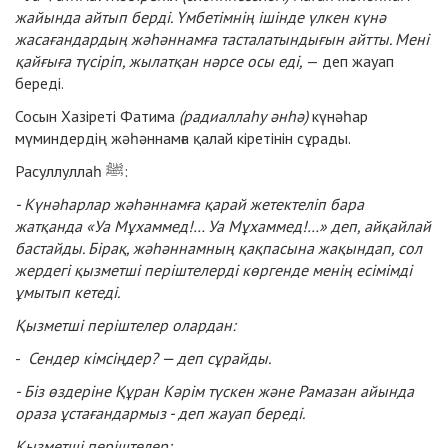
жайында айтып берді. Үмбетімнің ішінде үлкен күнә
жасағандардың жәһәннамға тасталатындығын айтты. Мені
қайғыға түсіріп, жылатқан нәрсе осы еді,
— деп жауап
береді.
Сосын Хазіреті Фатима
(радиаллаһу әнһә)
күнәһар
мүминдердің жәһәннамға қалай кіретінін сұрады.
Расуллуллаһ ﷺ:
- Күнәһарлар жәһәннамға қарай жетектеліп бара
жатқанда «Уа Мұхаммед!… Уа Мұхаммед!…» деп, айқайлай
бастайды. Бірақ, жәһәннамның қақпасына жақындап, сол
жердегі қызметші періштелерді көргенде менің есімімді
ұмытып кетеді.
Қызметші періштелер олардан:
-
Сендер кімсіңдер? — деп сұрайды.
- Біз өздеріне Құран Кәрім түскен және Рамазан айында
ораза ұстағандармыз
- деп жауап береді.
Қызметші періштелер: