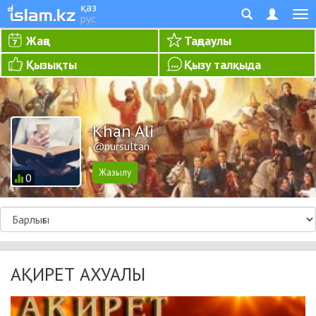
қаз
рус
Жаңа
Таңдаулы
Қызықты
Қызу талқыда
Khan Ali
@nursultan
0
АҚИРЕТ АХУАЛЫ