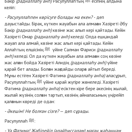
Бәкір
(радиаллаһу әнһ)
Расулуллаһтың ﷺ есігінің алдына
келіп:
- Расулуллаһпен көрісуге болады ма екен?
- деп
дауыстайды. Бірақ, күткен жауабын ала алмаған Хазіреті Әбу
Бәкір
(радиаллаһу әнһ)
көзіне жас алып кері қайтады. Кейін
Хазіреті Омар
(радиаллаһу әнһ)
келеді. Олда ешқандай
жауап ала алмай, көзіне жас алып кері қайтады. Кейін
Аллаһтың елшісінің ﷺ үйіне Сәлман Фариси
(радиаллаһу
әнһ)
келеді. Ол да күткен жауабын ала алмаған соң көзіне
жас алған бойда Хазіреті Алидің
(радиаллаһу әнһ)
үйіне
қарай бет алады. Болған жағдайды оларға айтып береді.
Мұны естіген Хазіреті Фатима
(радиаллаһу әнһә)
аласұрып,
Расулуллаһтың ﷺ үйіне қарай жүгіре жөнеледі. Хазіреті
Фатима
(радиаллаһу әнһә)
есіктен кіре бере әкесінің жылай,
жылай жүзінің солғын тартып, көзінің айналасының үңірейіп
қалғанын көреді де одан:
- Әкешім! Не болған сізге?
— деп сұрады.
Расулуллаһ ﷺ:
- Уа Фатима! Жәбірейіл (әләйһиссәләм) маған жәһәннам