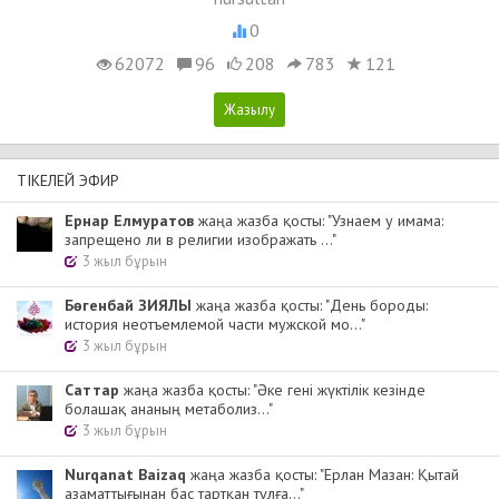
0
62072
96
208
783
121
ТІКЕЛЕЙ ЭФИР
Ернар Елмуратов
жаңа жазба қосты: "Узнаем у имама:
запрещено ли в религии изображать ..."
3 жыл бұрын
Бөгенбай ЗИЯЛЫ
жаңа жазба қосты: "День бороды:
история неотъемлемой части мужской мо..."
3 жыл бұрын
Cаттар
жаңа жазба қосты: "Әке гені жүктілік кезінде
болашақ ананың метаболиз..."
3 жыл бұрын
Nurqanat Baizaq
жаңа жазба қосты: "Ерлан Мазан: Қытай
азаматтығынан бас тартқан тұлға..."