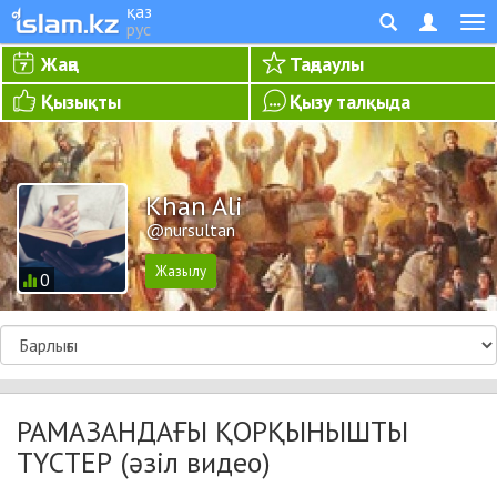
қаз
рус
Жаңа
Таңдаулы
Қызықты
Қызу талқыда
Khan Ali
@nursultan
0
РАМАЗАНДАҒЫ ҚОРҚЫНЫШТЫ
ТҮСТЕР (әзіл видео)