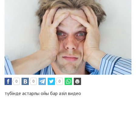
0
0
0
түбінде астарлы ойы бар әзіл видео