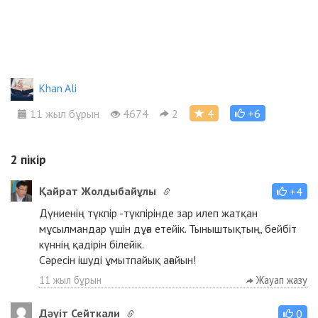
Khan Ali
11 жыл бұрын
4674
2
4
+6
2
пікір
Қайрат Жолдыбайұлы
+4
Дүниенің түкпір -түкпірінде зар илеп жатқан
мұсылмандар үшін дұға етейік. Тыныштықтың, бейбіт
күннің қадірін білейік.
Сәресін ішуді ұмытпайық ағайын!
11 жыл бұрын
Жауап жазу
Дәуіт Сейткали
0