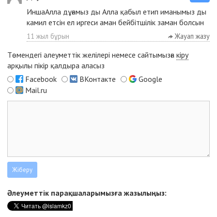
ИншаАлла дұғамыз ды Алла қабыл етип иманымыз ды
камил етсін ел иргеси аман бейбітшілік заман болсын
11 жыл бұрын
Жауап жазу
Төмендегі әлеуметтік желілері немесе сайтымызға
кіру
арқылы пікір қалдыра аласыз
Facebook
ВКонтакте
Google
Mail.ru
Әлеуметтік парақшаларымызға жазылыңыз: